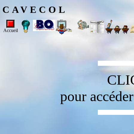
CAVECOL
Accueil
@venir.écoles synd
CL
pour accéder 
@venir.écoles synd